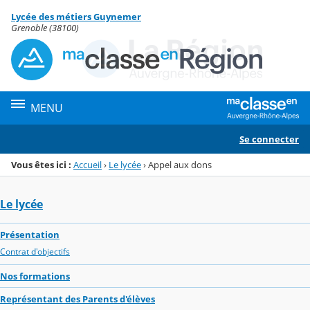
Panneau de gestion des cookies
Lycée des métiers Guynemer
Menu de la rubrique
Contenu
Grenoble (38100)
MENU
Se connecter
Vous êtes ici :
Accueil
›
Le lycée
›
Appel aux dons
Le lycée
Présentation
Contrat d'objectifs
Nos formations
Représentant des Parents d'élèves