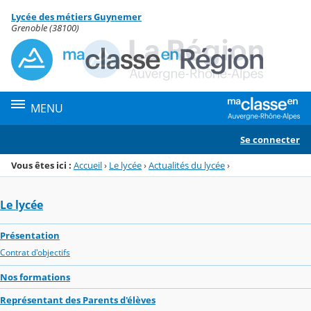
Panneau de gestion des cookies
Lycée des métiers Guynemer
Menu de la rubrique
Contenu
Grenoble (38100)
MENU
Se connecter
Vous êtes ici :
Accueil
›
Le lycée
›
Actualités du lycée
›
Le lycée
Présentation
Contrat d'objectifs
Nos formations
Représentant des Parents d'élèves