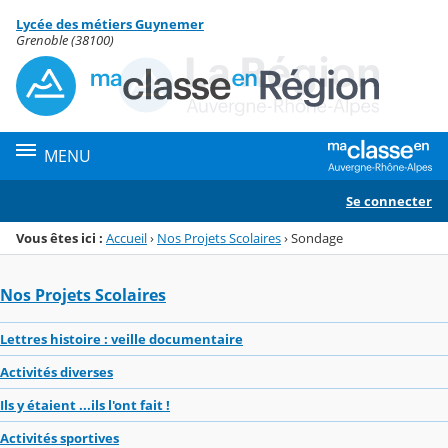
Panneau de gestion des cookies
Lycée des métiers Guynemer
Menu de la rubrique
Contenu
Grenoble (38100)
MENU
Se connecter
Vous êtes ici :
Accueil
›
Nos Projets Scolaires
›
Sondage
Nos Projets Scolaires
Lettres histoire : veille documentaire
Activités diverses
Ils y étaient ...ils l'ont fait !
Activités sportives