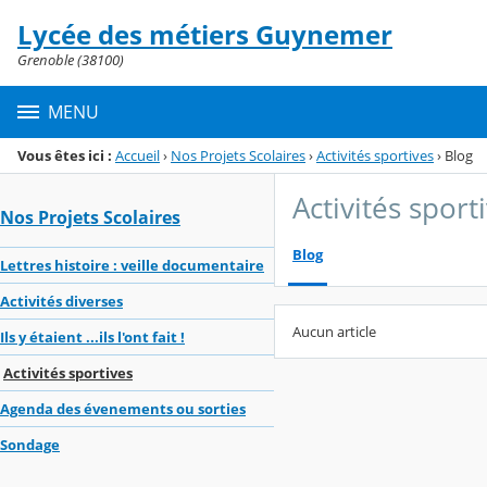
Panneau de gestion des cookies
Lycée des métiers Guynemer
Menu de la rubrique
Contenu
Grenoble (38100)
MENU
Vous êtes ici :
Accueil
›
Nos Projets Scolaires
›
Activités sportives
›
Blog
Activités sport
Nos Projets Scolaires
Blog
Lettres histoire : veille documentaire
Activités diverses
Aucun article
Ils y étaient ...ils l'ont fait !
Activités sportives
Agenda des évenements ou sorties
Sondage