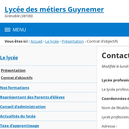
Panneau de gestion des cookies
Lycée des métiers Guynemer
Menu de la rubrique
Contenu
Grenoble (38100)
MENU
Vous êtes ici :
Accueil
›
Le lycée
›
Présentation
›
Contrat d'objectifs
Contac
Le lycée
Modifiée le lund
Présentation
Contrat d'objectifs
Lycée profess
Nos formations
Le lycée profes
Représentant des Parents d'élèves
Coordonnées d
Conseil d'administration
Nom de l’établi
Actualités du lycée
Lycée professio
Taxe d'apprentissage
Adresse :