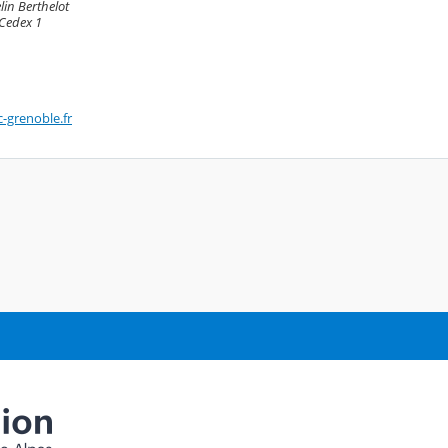
in Berthelot
Cedex 1
-grenoble.fr