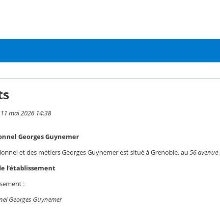
ts
i 11 mai 2026 14:38
ionnel Georges Guynemer
sionnel et des métiers Georges Guynemer est situé à Grenoble, au
56 avenue 
e l’établissement
ssement :
nnel Georges Guynemer