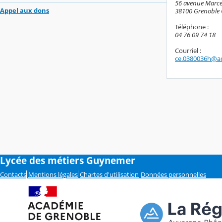
56 avenue Marcel
Appel aux dons
38100 Grenoble 
Téléphone :
04 76 09 74 18
Courriel :
ce.0380036h@ac
Lycée des métiers Guynemer
Contacts
Mentions légales
Chartes d'utilisation
Données personnelles