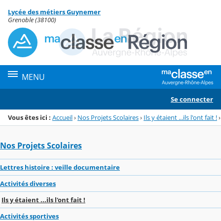
Panneau de gestion des cookies
Lycée des métiers Guynemer
Menu de la rubrique
Contenu
Grenoble (38100)
MENU
Se connecter
Vous êtes ici :
Accueil
›
Nos Projets Scolaires
›
Ils y étaient ...ils l'ont fait !
›
Nos Projets Scolaires
Lettres histoire : veille documentaire
Activités diverses
Ils y étaient ...ils l'ont fait !
Activités sportives