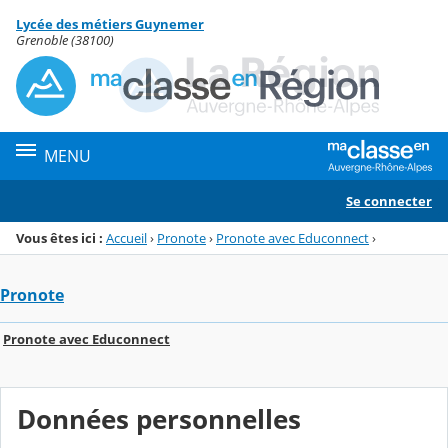
Panneau de gestion des cookies
Lycée des métiers Guynemer
Menu de la rubrique
Contenu
Grenoble (38100)
MENU
Se connecter
Vous êtes ici :
Accueil
›
Pronote
›
Pronote avec Educonnect
›
Pronote
Pronote avec Educonnect
Données personnelles