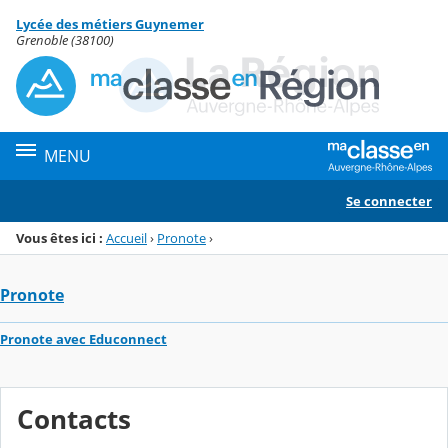
Panneau de gestion des cookies
Lycée des métiers Guynemer
Menu de la rubrique
Contenu
Grenoble (38100)
MENU
Se connecter
Vous êtes ici :
Accueil
›
Pronote
›
Pronote
Pronote avec Educonnect
Contacts