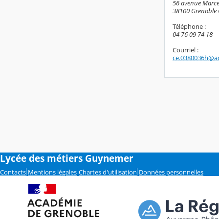
56 avenue Marcel
38100 Grenoble 
Téléphone :
04 76 09 74 18
Courriel :
ce.0380036h@ac
Lycée des métiers Guynemer
Contacts
Mentions légales
Chartes d'utilisation
Données personnelles