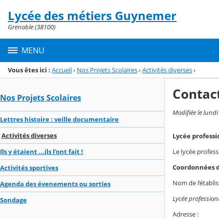
Panneau de gestion des cookies
Lycée des métiers Guynemer
Menu de la rubrique
Contenu
Grenoble (38100)
MENU
Vous êtes ici :
Accueil
›
Nos Projets Scolaires
›
Activités diverses
›
Contac
Nos Projets Scolaires
Modifiée le lund
Lettres histoire : veille documentaire
Activités diverses
Lycée profess
Le lycée profes
Ils y étaient ...ils l'ont fait !
Coordonnées d
Activités sportives
Nom de l’établi
Agenda des évenements ou sorties
Lycée professio
Sondage
Adresse :