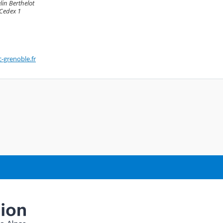
in Berthelot
Cedex 1
-grenoble.fr