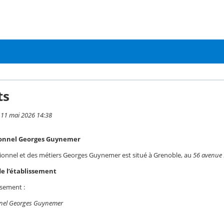
ts
i 11 mai 2026 14:38
ionnel Georges Guynemer
sionnel et des métiers Georges Guynemer est situé à Grenoble, au
56 avenue 
e l’établissement
ssement :
nnel Georges Guynemer