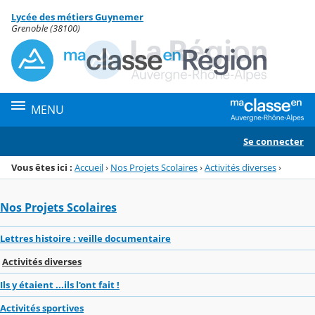
Panneau de gestion des cookies
Lycée des métiers Guynemer
Menu de la rubrique
Contenu
Grenoble (38100)
MENU
Se connecter
Vous êtes ici :
Accueil
›
Nos Projets Scolaires
›
Activités diverses
›
Nos Projets Scolaires
Lettres histoire : veille documentaire
Activités diverses
Ils y étaient ...ils l'ont fait !
Activités sportives