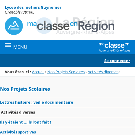
Panneau de gestion des cookies
Lycée des métiers Guynemer
Menu de la rubrique
Contenu
Grenoble (38100)
MENU
Se connecter
Vous êtes ici :
Accueil
›
Nos Projets Scolaires
›
Activités diverses
›
Nos Projets Scolaires
Lettres histoire : veille documentaire
Activités diverses
Ils y étaient ...ils l'ont fait !
Activités sportives