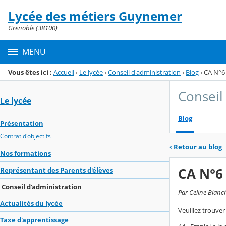
Panneau de gestion des cookies
Lycée des métiers Guynemer
Menu de la rubrique
Contenu
Grenoble (38100)
MENU
Vous êtes ici :
Accueil
›
Le lycée
›
Conseil d'administration
›
Blog
›
CA N°6 
Conseil
Le lycée
Blog
Présentation
Contrat d'objectifs
‹
Retour au blog
Nos formations
CA N°6 
Représentant des Parents d'élèves
Conseil d'administration
Par Celine Blanc
Actualités du lycée
Veuillez trouver 
Taxe d'apprentissage