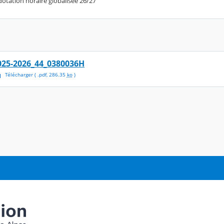
 dotation horaire globalisée 26/27
025-2026_44_0380036H
Télécharger
( .
pdf
,
286.35
ko
)