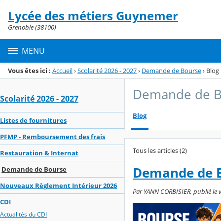
Panneau de gestion des cookies
Lycée des métiers Guynemer
Menu de la rubrique
Contenu
Grenoble (38100)
MENU
Vous êtes ici :
Accueil
›
Scolarité 2026 - 2027
›
Demande de Bourse
›
Blog
Demande de B
Scolarité 2026 - 2027
Blog
Listes de fournitures
PFMP - Remboursement des frais
Tous les articles (2)
Restauration & Internat
Demande de B
Demande de Bourse
Nouveaux Règlement Intérieur 2026
Par YANN CORBISIER, publié le v
CDI
Actualités du CDI