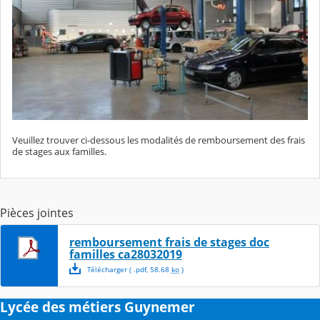
Veuillez trouver ci-dessous les modalités de remboursement des frais
de stages aux familles.
Pièces jointes
remboursement frais de stages doc
familles ca28032019
Télécharger
( .
pdf
,
58.68
ko
)
Lycée des métiers Guynemer