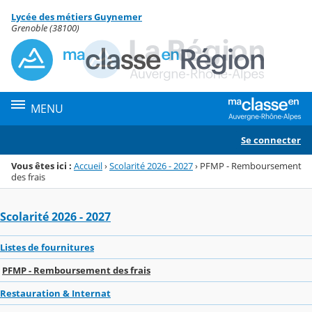
Panneau de gestion des cookies
Lycée des métiers Guynemer
Menu de la rubrique
Contenu
Grenoble (38100)
MENU
Se connecter
Vous êtes ici :
Accueil
›
Scolarité 2026 - 2027
›
PFMP - Remboursement
des frais
Scolarité 2026 - 2027
Listes de fournitures
PFMP - Remboursement des frais
Restauration & Internat