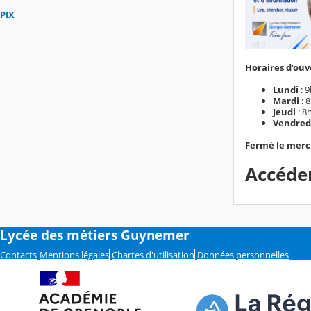
PIX
Horaires d’ou
Lundi
: 
Mardi
: 
Jeudi
: 8
Vendred
Fermé le merc
Accéde
Lycée des métiers Guynemer
Contacts
Mentions légales
Chartes d'utilisation
Données personnelles