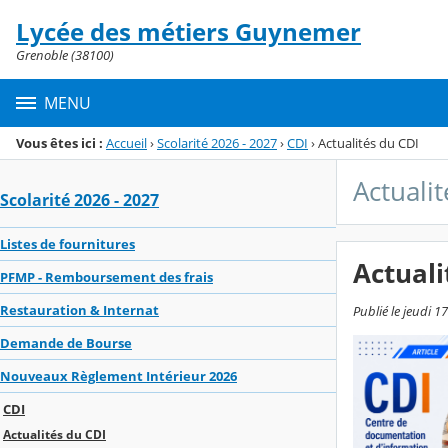
Panneau de gestion des cookies
Lycée des métiers Guynemer
Menu de la rubrique
Contenu
Grenoble (38100)
MENU
Vous êtes ici :
Accueil
›
Scolarité 2026 - 2027
›
CDI
›
Actualités du CDI
Actuali
Scolarité 2026 - 2027
Listes de fournitures
Actuali
PFMP - Remboursement des frais
Restauration & Internat
Publié le jeudi 1
Demande de Bourse
Nouveaux Règlement Intérieur 2026
CDI
Actualités du CDI