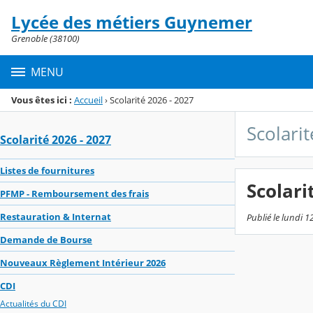
Panneau de gestion des cookies
Lycée des métiers Guynemer
Menu de la rubrique
Contenu
Grenoble (38100)
MENU
Vous êtes ici :
Accueil
›
Scolarité 2026 - 2027
Scolari
Scolarité 2026 - 2027
Listes de fournitures
Scolari
PFMP - Remboursement des frais
Restauration & Internat
Publié le lundi 1
Demande de Bourse
Nouveaux Règlement Intérieur 2026
CDI
Actualités du CDI