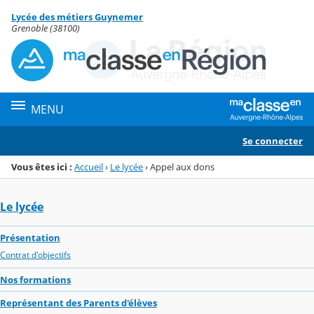
Panneau de gestion des cookies
Lycée des métiers Guynemer
Menu de la rubrique
Contenu
Grenoble (38100)
MENU
Se connecter
Vous êtes ici :
Accueil
›
Le lycée
›
Appel aux dons
Le lycée
Présentation
Contrat d'objectifs
Nos formations
Représentant des Parents d'élèves