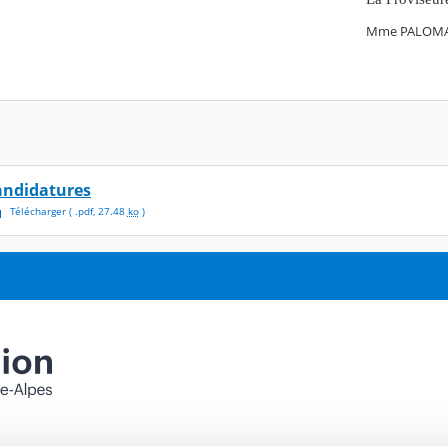
Mme PALOM
andidatures
Télécharger
( .
pdf
,
27.48
ko
)