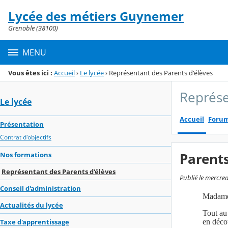
Panneau de gestion des cookies
Lycée des métiers Guynemer
Menu de la rubrique
Contenu
Grenoble (38100)
MENU
Vous êtes ici :
Accueil
›
Le lycée
›
Représentant des Parents d'élèves
Représe
Le lycée
Accueil
Foru
Présentation
Contrat d'objectifs
Parents
Nos formations
Représentant des Parents d'élèves
Publié le mercre
Conseil d'administration
Madame
Actualités du lycée
Tout au 
en décou
Taxe d'apprentissage