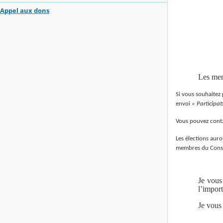
Appel aux dons
Les memb
Si vous souhaitez
envoi
« Participa
Vous pouvez conta
Les élections aur
membres du Consei
Je vous
l’import
Je vous