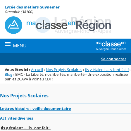
Panneau de gestion des cookies
Lycée des métiers Guynemer
Menu de la rubrique
Contenu
Grenoble (38100)
MENU
Se connecter
Vous êtes ici :
Accueil
›
Nos Projets Scolaires
›
Ils y étaient ...ils l'ont fait !
›
Blog
›
EMC - La Liberté, nos libertés, ma liberté - Une exposition réalisée
par les 2CAPA à voir au CDI !
Nos Projets Scolaires
Lettres histoire : veille documentaire
Activités diverses
Ils y étaient ...ils l'ont fait !