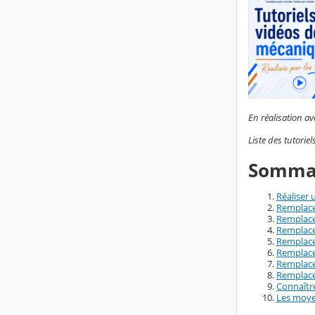
En réalisation a
Liste des tutorie
Sommai
Réaliser 
Remplace
Remplace
Remplace
Remplace
Remplace
Remplace
Remplacer
Connaître
Les moye