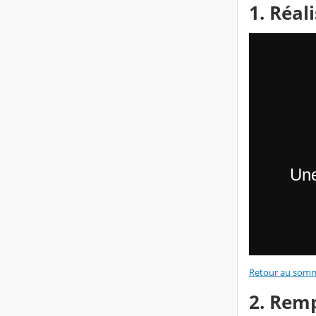
1. Réal
Retour au somm
2. Remp