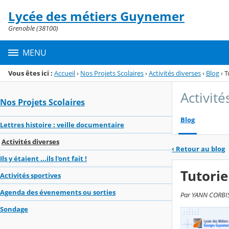
Panneau de gestion des cookies
Lycée des métiers Guynemer
Menu de la rubrique
Contenu
Grenoble (38100)
MENU
Vous êtes ici :
Accueil
›
Nos Projets Scolaires
›
Activités diverses
›
Blog
›
T
Activité
Nos Projets Scolaires
Blog
Lettres histoire : veille documentaire
Activités diverses
‹
Retour au blog
Ils y étaient ...ils l'ont fait !
Tutorie
Activités sportives
Agenda des évenements ou sorties
Par YANN CORBISI
Sondage